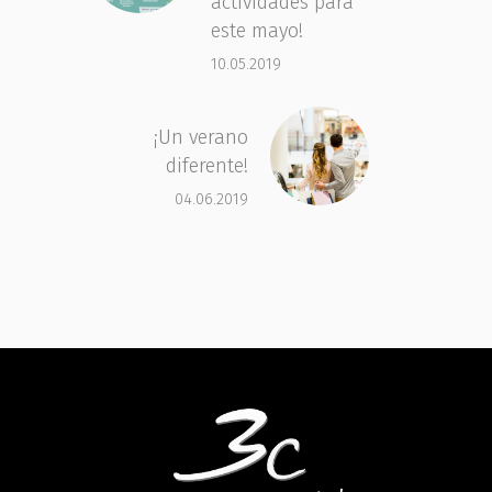
actividades para
este mayo!
10.05.2019
¡Un verano
diferente!
04.06.2019