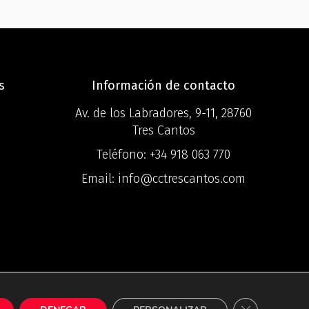
s
Información de contacto
Av. de los Labradores, 9-11, 28760
Tres Cantos
Teléfono:
+34 918 063 770
Email:
info@cctrescantos.com
o
s ®
Cerrar el bann