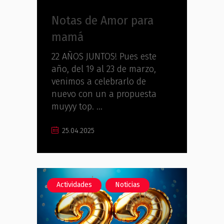
Notas de Amor para
mamá
22 AÑOS JUNTOS! Pues este
año, del 19 al 23 de marzo,
venimos a celebrarlo de
nuevo con un a propuesta
muyyy top.
25.04.2025
,
Actividades
Noticias