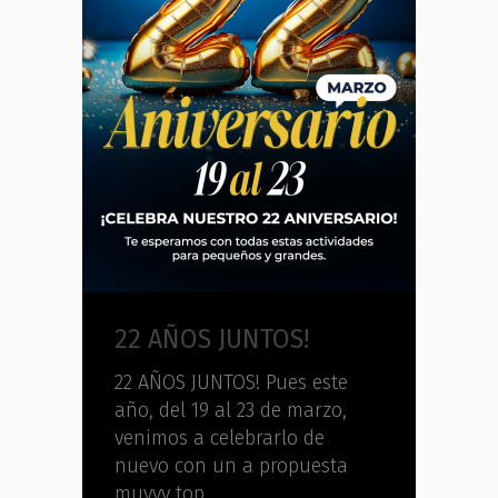
22 AÑOS JUNTOS!
22 AÑOS JUNTOS! Pues este
año, del 19 al 23 de marzo,
venimos a celebrarlo de
nuevo con un a propuesta
muyyy top.