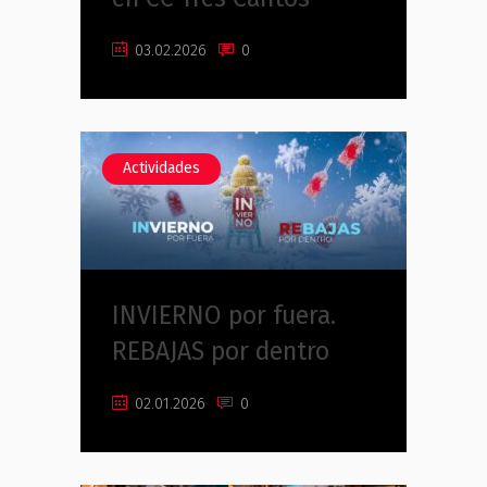
03.02.2026
0
Actividades
INVIERNO por fuera.
REBAJAS por dentro
02.01.2026
0