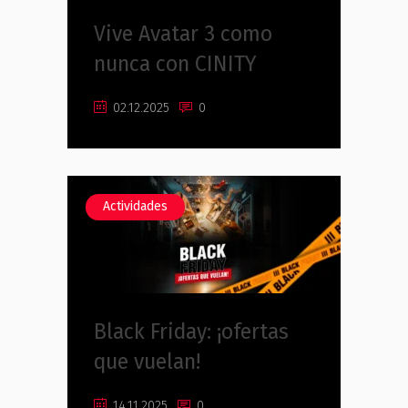
Vive Avatar 3 como
nunca con CINITY
02.12.2025
0
Actividades
Black Friday: ¡ofertas
que vuelan!
14.11.2025
0