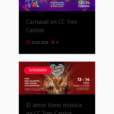
Carnaval en CC Tres
Cantos
03.02.2026
0
Actividades
El amor tiene música
en CC Tres Cantos