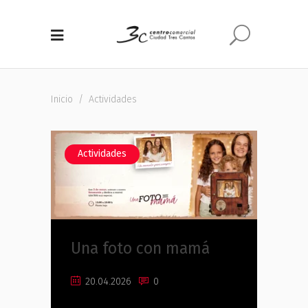
Inicio
/
Actividades
Actividades
Una foto con mamá
20.04.2026
0