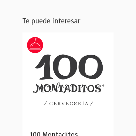
Te puede interesar
100 Montaditos
Canel Rolls
Carl’s