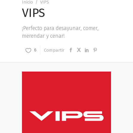
Inicio
/
VIPS
VIPS
¡Perfecto para desayunar, comer,
merendar y cenar!
Compartir
6