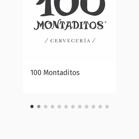
100 Montaditos
Canel Rolls
Carl’s