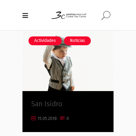
,
Actividades
Noticias
San Isidro
15.05.2018
0