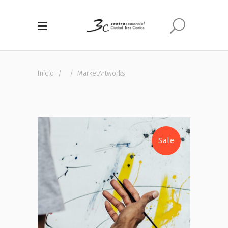
Inicio
/
/
Market
Artworks
Sale