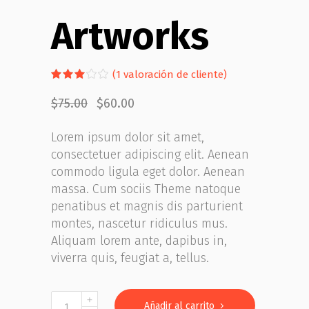
Artworks
Valorado
1
(
1
valoración de cliente)
con
3.00
El
El
$
75.00
$
60.00
de
precio
precio
5
original
actual
en
Lorem ipsum dolor sit amet,
era:
es:
base
$75.00.
$60.00.
a
consectetuer adipiscing elit. Aenean
valoración
commodo ligula eget dolor. Aenean
de
un
massa. Cum sociis Theme natoque
cliente
penatibus et magnis dis parturient
montes, nascetur ridiculus mus.
Aliquam lorem ante, dapibus in,
viverra quis, feugiat a, tellus.
Artworks
Añadir al carrito
quantity