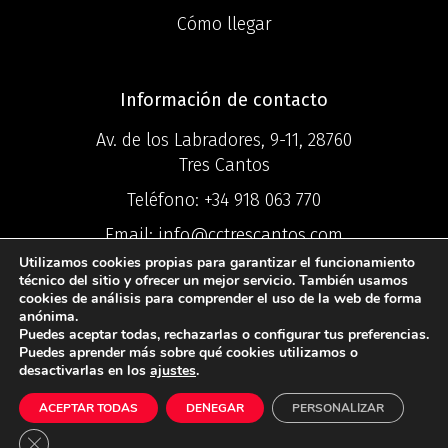
Cómo llegar
Información de contacto
Av. de los Labradores, 9-11, 28760
Tres Cantos
Teléfono:
+34 918 063 770
Email:
info@cctrescantos.com
Utilizamos cookies propias para garantizar el funcionamiento
técnico del sitio y ofrecer un mejor servicio. También usamos
cookies de análisis para comprender el uso de la web de forma
anónima.
Puedes aceptar todas, rechazarlas o configurar tus preferencias.
©2025 Centro
Puedes aprender más sobre qué cookies utilizamos o
desactivarlas en los
ajustes
.
Comercial Ciudad Tres Cantos ®
ACEPTAR TODAS
DENEGAR
PERSONALIZAR
Política de Privacidad
I
Política de
Cookies
I
Aviso Legal
Cerrar el banner de cookies RGPD