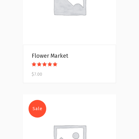
Flower Market
Valorado
con
$
7.00
5.00
de 5
Sale