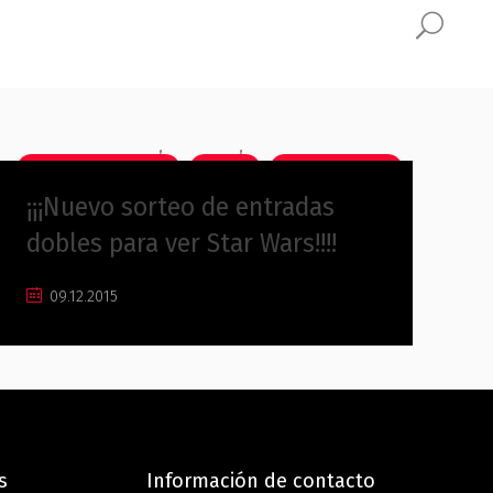
,
,
Centro Comercial
Cine
Sin categoría
¡¡¡Nuevo sorteo de entradas
dobles para ver Star Wars!!!!
09.12.2015
s
Información de contacto