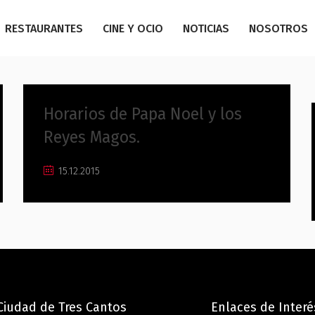
RESTAURANTES
CINE Y OCIO
NOTICIAS
NOSOTROS
,
,
,
Actividades
Centro Comercial
Fiestas
Horarios de Papa Noel y los
Sin categoría
Reyes Magos.
15.12.2015
 Ciudad de Tres Cantos
Enlaces de Interé