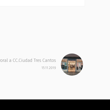
oral a CC.Ciudad Tres Cantos
15.11.2019