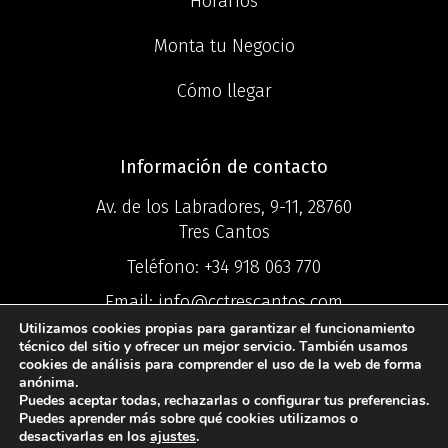
Horarios
Monta tu Negocio
Cómo llegar
Información de contacto
Av. de los Labradores, 9-11, 28760
Tres Cantos
Teléfono:
+34 918 063 770
Email:
info@cctrescantos.com
Utilizamos cookies propias para garantizar el funcionamiento
técnico del sitio y ofrecer un mejor servicio. También usamos
cookies de análisis para comprender el uso de la web de forma
anónima.
Puedes aceptar todas, rechazarlas o configurar tus preferencias.
©2025 Centro
Puedes aprender más sobre qué cookies utilizamos o
desactivarlas en los
ajustes
.
Comercial Ciudad Tres Cantos ®