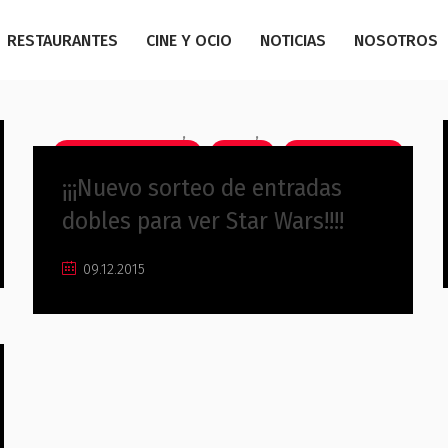
RESTAURANTES
CINE Y OCIO
NOTICIAS
NOSOTROS
,
,
Centro Comercial
Cine
Sin categoría
¡¡¡Nuevo sorteo de entradas
dobles para ver Star Wars!!!!
09.12.2015