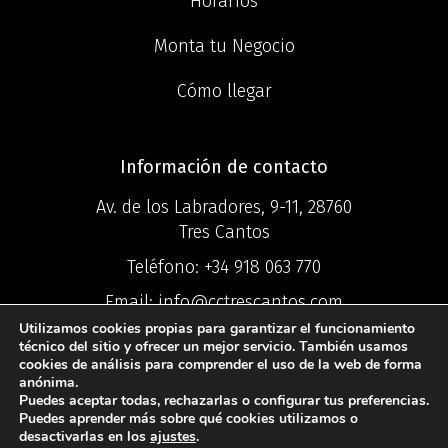
Horarios
Monta tu Negocio
Cómo llegar
Información de contacto
Av. de los Labradores, 9-11, 28760
Tres Cantos
Teléfono:
+34 918 063 770
Email:
info@cctrescantos.com
Utilizamos cookies propias para garantizar el funcionamiento
técnico del sitio y ofrecer un mejor servicio. También usamos
cookies de análisis para comprender el uso de la web de forma
anónima.
Puedes aceptar todas, rechazarlas o configurar tus preferencias.
©2025 Centro
Puedes aprender más sobre qué cookies utilizamos o
desactivarlas en los
ajustes
.
Comercial Ciudad Tres Cantos ®