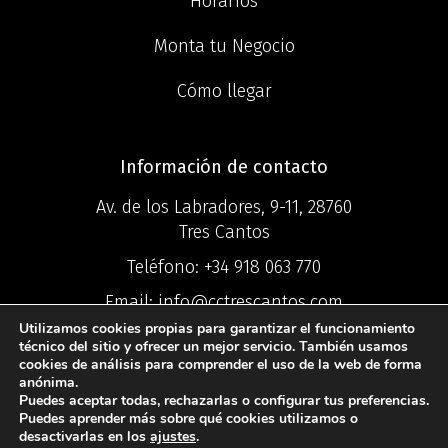
Horarios
Monta tu Negocio
Cómo llegar
Información de contacto
Av. de los Labradores, 9-11, 28760
Tres Cantos
Teléfono:
+34 918 063 770
Email:
info@cctrescantos.com
Utilizamos cookies propias para garantizar el funcionamiento
técnico del sitio y ofrecer un mejor servicio. También usamos
cookies de análisis para comprender el uso de la web de forma
anónima.
Puedes aceptar todas, rechazarlas o configurar tus preferencias.
©2025 Centro
Puedes aprender más sobre qué cookies utilizamos o
desactivarlas en los
ajustes
.
Comercial Ciudad Tres Cantos ®