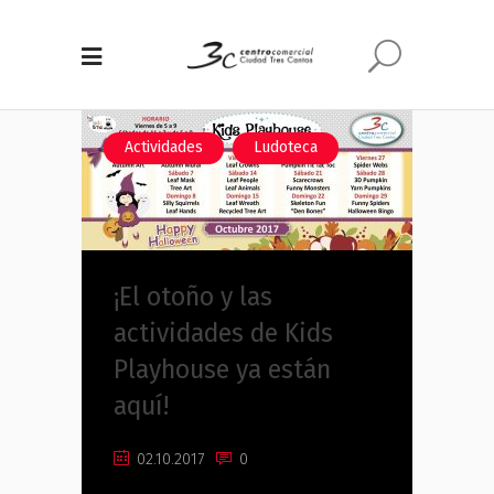
,
Actividades
Ludoteca
¡El otoño y las
actividades de Kids
Playhouse ya están
aquí!
02.10.2017
0