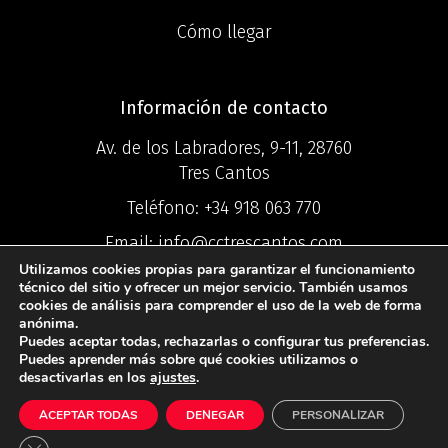
Cómo llegar
Información de contacto
Av. de los Labradores, 9-11, 28760
Tres Cantos
Teléfono:
+34 918 063 770
Email:
info@cctrescantos.com
Utilizamos cookies propias para garantizar el funcionamiento
técnico del sitio y ofrecer un mejor servicio. También usamos
cookies de análisis para comprender el uso de la web de forma
anónima.
Puedes aceptar todas, rechazarlas o configurar tus preferencias.
©2025 Centro
Puedes aprender más sobre qué cookies utilizamos o
desactivarlas en los
ajustes
.
Comercial Ciudad Tres Cantos ®
ACEPTAR TODAS
DENEGAR
PERSONALIZAR
Política de Privacidad
I
Política de
Cookies
I
Aviso Legal
Cerrar el banner de cookies RGPD