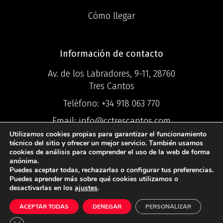
Cómo llegar
Información de contacto
Av. de los Labradores, 9-11, 28760
Tres Cantos
Teléfono:
+34 918 063 770
Email:
info@cctrescantos.com
Utilizamos cookies propias para garantizar el funcionamiento
técnico del sitio y ofrecer un mejor servicio. También usamos
cookies de análisis para comprender el uso de la web de forma
anónima.
Puedes aceptar todas, rechazarlas o configurar tus preferencias.
©2025 Centro
Puedes aprender más sobre qué cookies utilizamos o
desactivarlas en los
ajustes
.
Comercial Ciudad Tres Cantos ®
ACEPTAR TODAS
DENEGAR
PERSONALIZAR
Política de Privacidad
I
Política de
Cookies
I
Aviso Legal
Cerrar el banner de cookies RGPD