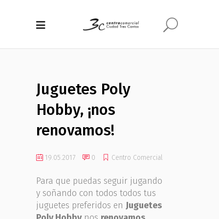
Juguetes Poly
Hobby, ¡nos
renovamos!
19.05.2017
0
Centro Comercial
Para que puedas seguir jugando
y soñando con todos todos tus
juguetes preferidos en
Juguetes
Poly Hobby
nos
renovamos
.