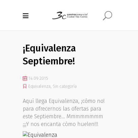
¡Equivalenza
Septiembre!
14.09.2015
Equivalenza
,
Sin categoría
Aquí llega Equivalenza, ¡cómo no!
para ofrecernos las ofertas para
este Septiembre… Mmmmmmmm
¡¡¡Y nos encanta cómo huelen!!!