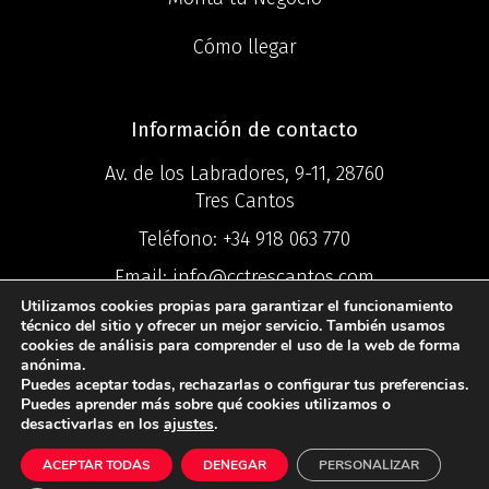
Cómo llegar
Información de contacto
Av. de los Labradores, 9-11, 28760
Tres Cantos
Teléfono:
+34 918 063 770
Email:
info@cctrescantos.com
Utilizamos cookies propias para garantizar el funcionamiento
técnico del sitio y ofrecer un mejor servicio. También usamos
cookies de análisis para comprender el uso de la web de forma
anónima.
Puedes aceptar todas, rechazarlas o configurar tus preferencias.
©2025 Centro
Puedes aprender más sobre qué cookies utilizamos o
desactivarlas en los
ajustes
.
Comercial Ciudad Tres Cantos ®
ACEPTAR TODAS
DENEGAR
PERSONALIZAR
Política de Privacidad
I
Política de