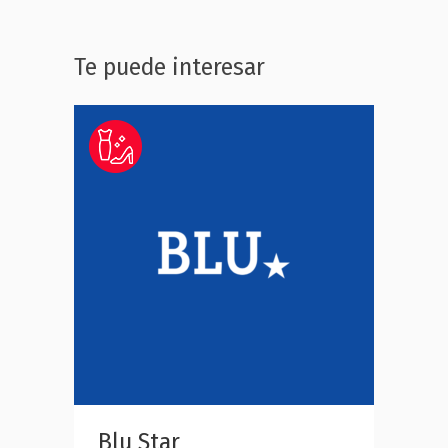
Te puede interesar
Blu Star
DECIMAS
Lenc