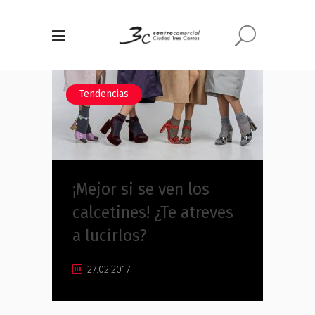
Tendencias
¡Mejor si se ven los
calcetines! ¿Te atreves
a lucirlos?
27.02.2017