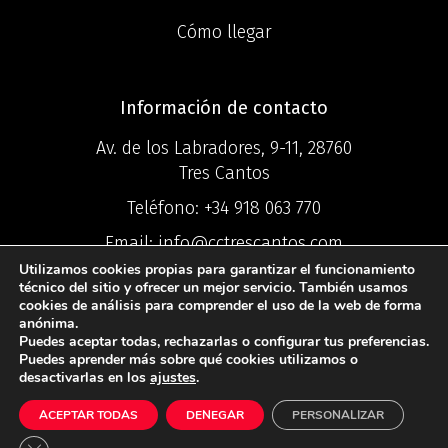
Cómo llegar
Información de contacto
Av. de los Labradores, 9-11, 28760
Tres Cantos
Teléfono:
+34 918 063 770
Email:
info@cctrescantos.com
Utilizamos cookies propias para garantizar el funcionamiento
técnico del sitio y ofrecer un mejor servicio. También usamos
cookies de análisis para comprender el uso de la web de forma
anónima.
Puedes aceptar todas, rechazarlas o configurar tus preferencias.
©2025 Centro
Puedes aprender más sobre qué cookies utilizamos o
desactivarlas en los
ajustes
.
Comercial Ciudad Tres Cantos ®
ACEPTAR TODAS
DENEGAR
PERSONALIZAR
Política de Privacidad
I
Política de
Cookies
I
Aviso Legal
Cerrar el banner de cookies RGPD