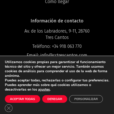
Cómo llegar
Información de contacto
Av. de los Labradores, 9-11, 28760
Tres Cantos
Teléfono:
+34 918 063 770
Email:
info@cctrescantos.com
Utilizamos cookies propias para garantizar el funcionamiento
técnico del sitio y ofrecer un mejor servicio. También usamos
cookies de análisis para comprender el uso de la web de forma
anónima.
Puedes aceptar todas, rechazarlas o configurar tus preferencias.
©2025 Centro
Puedes aprender más sobre qué cookies utilizamos o
desactivarlas en los
ajustes
.
Comercial Ciudad Tres Cantos ®
ACEPTAR TODAS
DENEGAR
PERSONALIZAR
Política de Privacidad
I
Política de
Cookies
I
Aviso Legal
Cerrar el banner de cookies RGPD