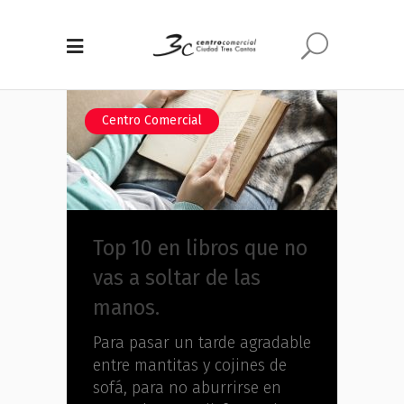
Centro Comercial
Top 10 en libros que no
vas a soltar de las
manos.
Para pasar un tarde agradable
entre mantitas y cojines de
sofá, para no aburrirse en