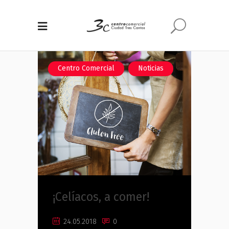
,
Centro Comercial
Noticias
¡Celíacos, a comer!
24.05.2018
0