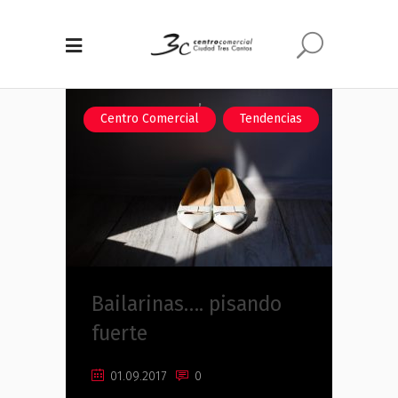
,
Centro Comercial
Tendencias
Bailarinas…. pisando
fuerte
01.09.2017
0