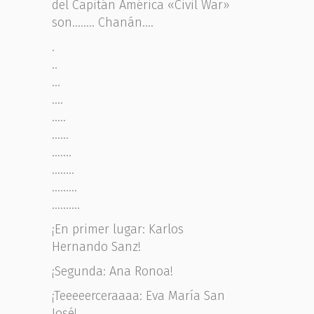
del Capitán América «Civil War»
son…….. Chanán….
.
..
…
….
…..
……
…….
……..
………
……….
¡En primer lugar: Karlos
Hernando Sanz!
¡Segunda: Ana Ronoa!
¡Teeeeerceraaaa: Eva María San
José!