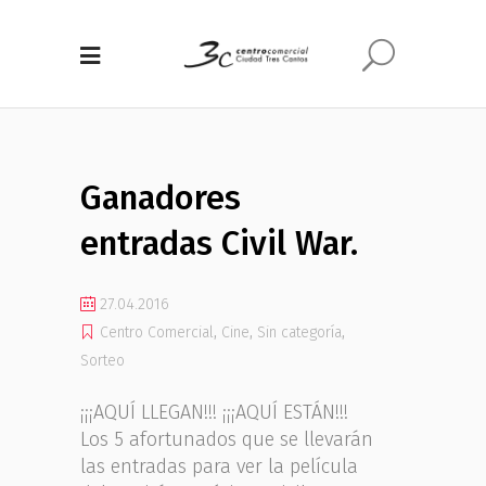
Ganadores
entradas Civil War.
27.04.2016
Centro Comercial
,
Cine
,
Sin categoría
,
Sorteo
¡¡¡AQUÍ LLEGAN!!! ¡¡¡AQUÍ ESTÁN!!!
Los 5 afortunados que se llevarán
las entradas para ver la película